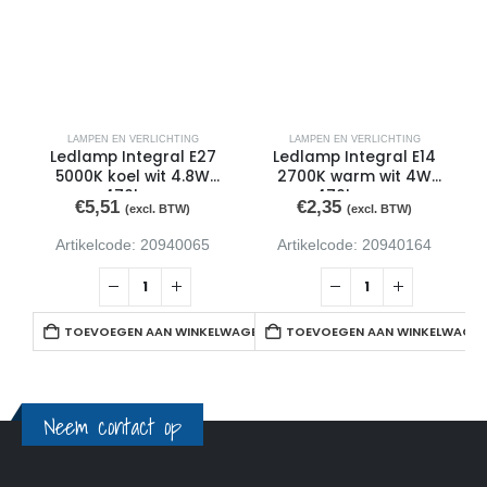
LAMPEN EN VERLICHTING
LAMPEN EN VERLICHTING
Ledlamp Integral E27
Ledlamp Integral E14
5000K koel wit 4.8W
2700K warm wit 4W
470lum
470lumen
€
5,51
€
2,35
(excl. BTW)
(excl. BTW)
Artikelcode: 20940065
Artikelcode: 20940164
TOEVOEGEN AAN WINKELWAGEN
TOEVOEGEN AAN WINKELWAGE
Neem contact op