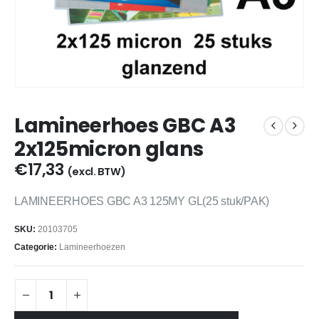
Lamineerhoes GBC A3
2x125micron glans
€
17,33
(excl. BTW)
LAMINEERHOES GBC A3 125MY GL(25 stuk/PAK)
SKU:
20103705
Categorie:
Lamineerhoezen