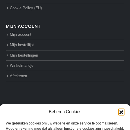
Cookie Policy (EU)
MIJN ACCOUNT
Mijn account
Mijn bestellijst
Mijn bestellingen
Winkelmandje
Afrekenen
Beheren Cookies
© AZ-Supplies. 2022. All Rights Reserved
We gebruiken cookies om uw website en onze service te optimaliseren.
Houd er rekening mee dat als alleen functionele cookies zijn ingeschakeld,