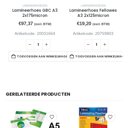
LAMINEERHOEZEN
LAMINEERHOEZEN
Lamineerhoes GBC A3
Lamineerhoes Fellowes
2x175micron
A3 2x125micron
€
97,37
€
19,20
(excl. BTW)
(excl. BTW)
Artikelcode: 20031664
Artikelcode: 20759803
TOEVOEGEN AAN WINKELWAGEN
TOEVOEGEN AAN WINKELWAGE
GERELATEERDE PRODUCTEN