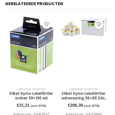
GERELATEERDE PRODUCTEN
LABELPRINT ETIKETTEN
LABELPRINT ETIKETTEN
Etiket Dymo LabelWriter
Etiket Dymo LabelWriter
ordner 59×190 wit
adressering 36×89 24st
wit
€
31,21
€
296,39
(excl. BTW)
(excl. BTW)
Artikelcode: 20063832
Artikelcode: 20079888