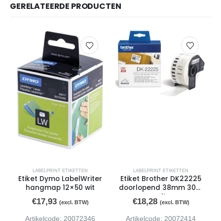
GERELATEERDE PRODUCTEN
LABELPRINT ETIKETTEN
LABELPRINT ETIKETTEN
Etiket Dymo LabelWriter
Etiket Brother DK22225
hangmap 12×50 wit
doorlopend 38mm 30m
wit
€
17,93
€
18,28
(excl. BTW)
(excl. BTW)
Artikelcode: 20072346
Artikelcode: 20072414