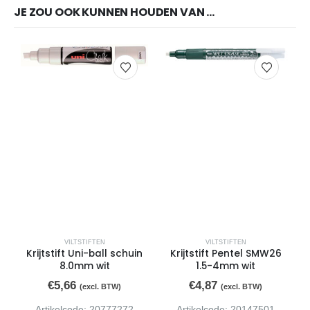
JE ZOU OOK KUNNEN HOUDEN VAN …
VILTSTIFTEN
VILTSTIFTEN
Krijtstift Uni-ball schuin
Krijtstift Pentel SMW26
K
8.0mm wit
1.5-4mm wit
€
5,66
€
4,87
(excl. BTW)
(excl. BTW)
Artikelcode: 20777272
Artikelcode: 20147501