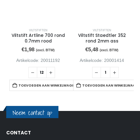
VILTSTIFTEN
VILTSTIFTEN
Viltstift Artline 700 rond
Viltstift Staedtler 352
V
0.7mm rood
rond 2mm ass
€
1,98
€
5,48
(excl. BTW)
(excl. BTW)
Artikelcode: 20011192
Artikelcode: 20001414
TOEVOEGEN AAN WINKELWAGEN
TOEVOEGEN AAN WINKELWAGE
Neem contact op
CONTACT