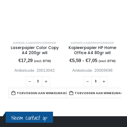
KOPIEER-/LASERPRINTERPAPIER
KOPIEER-/LASERPRINTERPAPIER
Laserpapier Color Copy
Kopieerpapier HP Home
A4 200gr wit
Office A4 80gr wit
€
17,29
€
5,59
-
€
7,05
(excl. BTW)
(excl. BTW)
Artikelcode: 20013042
Artikelcode: 20069698
TOEVOEGEN AAN WINKELWAGEN
TOEVOEGEN AAN WINKELWAGE
Neem contact op