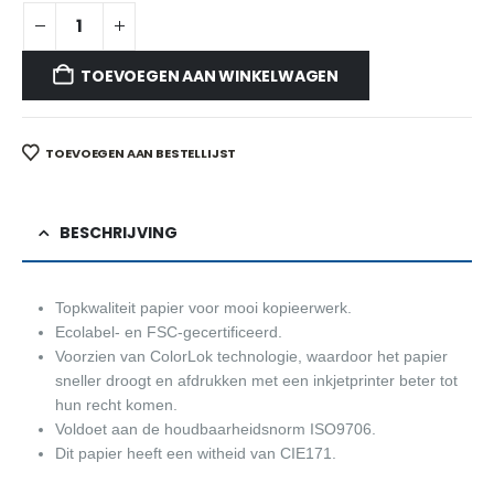
TOEVOEGEN AAN WINKELWAGEN
TOEVOEGEN AAN BESTELLIJST
BESCHRIJVING
Topkwaliteit papier voor mooi kopieerwerk.
Ecolabel- en FSC-gecertificeerd.
Voorzien van ColorLok technologie, waardoor het papier
sneller droogt en afdrukken met een inkjetprinter beter tot
hun recht komen.
Voldoet aan de houdbaarheidsnorm ISO9706.
Dit papier heeft een witheid van CIE171.