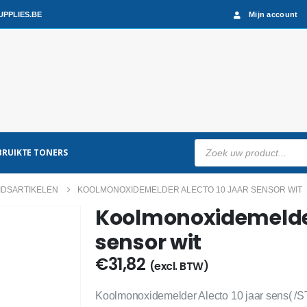
PPLIES.BE
Mijn account
Producten
RUIKTE TONERS
zoeken
IDSARTIKELEN
KOOLMONOXIDEMELDER ALECTO 10 JAAR SENSOR WIT
Koolmonoxidemelder
sensor wit
€
31,82
(excl. BTW)
Koolmonoxidemelder Alecto 10 jaar sens( /