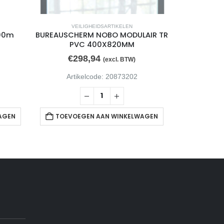
VEILIGHEIDSARTIKELEN
VEI
100m
BUREAUSCHERM NOBO MODULAIR TR
WI
PVC 400X820MM
SCH
€
298,94
€
4
(excl. BTW)
Artikelcode: 20873202
Arti
AGEN
TOEVOEGEN AAN WINKELWAGEN
TOEVOE