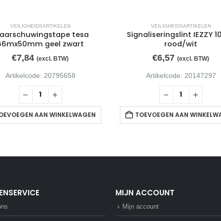
VEILIGHEIDSARTIKELEN
VEILIGHEIDSARTIKELEN
aarschuwingstape tesa
Signaliseringslint IEZZY 
66mx50mm geel zwart
rood/wit
€
7,84
€
6,57
(excl. BTW)
(excl. BTW)
Artikelcode: 20795658
Artikelcode: 20147297
OEVOEGEN AAN WINKELWAGEN
TOEVOEGEN AAN WINKELW
ENSERVICE
MIJN ACCOUNT
ons
Mijn account