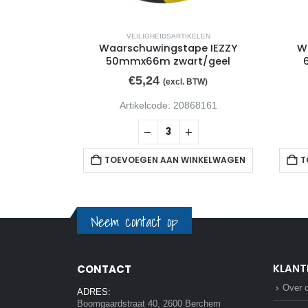
ELEN
VEILIGHEIDSARTIKELEN
cm rood wit
Waarschuwingstape IEZZY
W
50mmx66m zwart/geel
€
5,24
BTW)
(excl. BTW)
47341
Artikelcode: 20868161
NKELWAGEN
TOEVOEGEN AAN WINKELWAGEN
T
Neem contact op
KLANT
CONTACT
Over 
ADRES:
Boomgaardstraat 40, 2600 Berchem