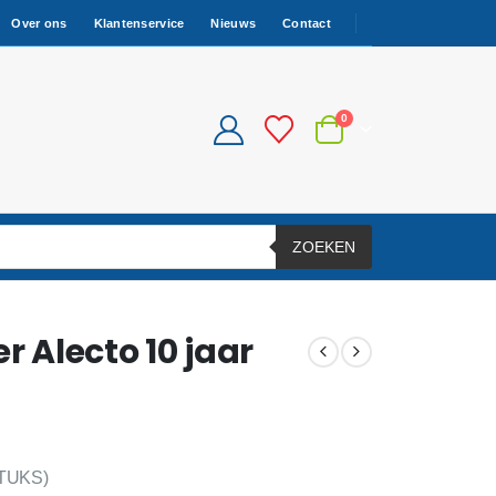
Over ons
Klantenservice
Nieuws
Contact
0
ZOEKEN
 Alecto 10 jaar
STUKS)