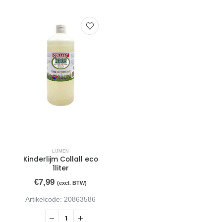
LIJMEN
Kinderlijm Collall eco
1liter
€
7,99
(excl. BTW)
Artikelcode: 20863586