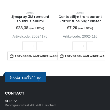
LIJMEN
LIJMEN
Lijmspray 3M remount
Contactlijm transparant
A
spuitbus 400ml
Pattex tube 50gr blister
€
28,38
€
7,20
(excl. BTW)
(excl. BTW)
Artikelcode: 20024178
Artikelcode: 20024116
TOEVOEGEN AAN WINKELWAGEN
TOEVOEGEN AAN WINKELWAGE
Neem contact op
CONTACT
ADRES:
Boomgaardstraat 40, 2600 Berchem