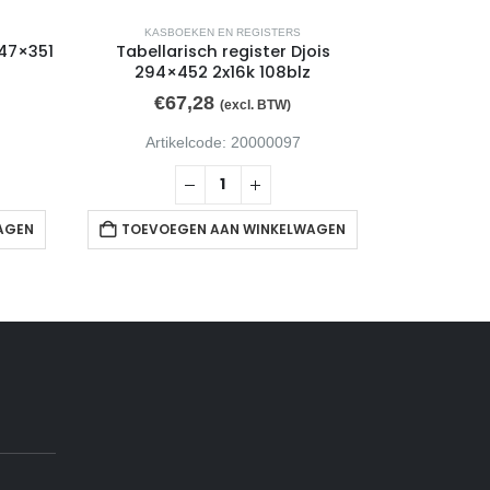
KASBOEKEN EN REGISTERS
KASB
247×351
Tabellarisch register Djois
Tabellarisch
294×452 2x16k 108blz
€
67,28
€
4
(excl. BTW)
Artikelcode: 20000097
Arti
AGEN
TOEVOEGEN AAN WINKELWAGEN
TOEVOE