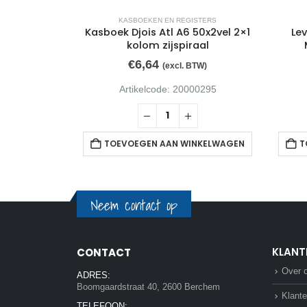
STERS
KASBOEKEN EN REGISTERS
50x2vel 2×1
Kasboek Djois Atl A6 50x2vel 2×1
Le
aal
kolom zijspiraal
€
6,64
TW)
(excl. BTW)
00301
Artikelcode: 20000295
NKELWAGEN
TOEVOEGEN AAN WINKELWAGEN
T
Neem contact op
KLANT
CONTACT
Over 
ADRES:
Boomgaardstraat 40, 2600 Berchem
Klante
TELEFOON: