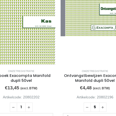
OMZETREGISTRATIE
OMZETREGISTRATIE
boek Exacompta Manifold
Ontvangstbewijzen Exac
dupli 50vel
Manifold dupli 50vel
€
13,45
€
4,48
(excl. BTW)
(excl. BTW)
Artikelcode: 20802202
Artikelcode: 20802196