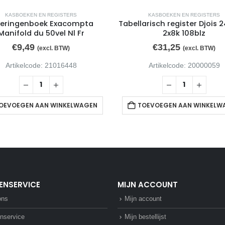
KASBOEKEN EN REGISTERS
KASBOEKEN EN REGISTERS
veringenboek Exacompta
Tabellarisch register Djois 
Manifold du 50vel Nl Fr
2x8k 108blz
€
9,49
€
31,25
(excl. BTW)
(excl. BTW)
Artikelcode: 21016448
Artikelcode: 20000059
OEVOEGEN AAN WINKELWAGEN
TOEVOEGEN AAN WINKELW
ENSERVICE
MIJN ACCOUNT
ons
Mijn account
nservice
Mijn bestellijst