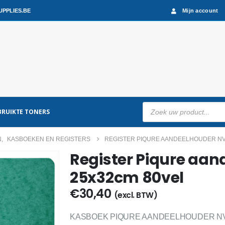
PPLIES.BE
Mijn account
Producten
RUIKTE TONERS
zoeken
N
,
KASBOEKEN EN REGISTERS
REGISTER PIQURE AANDEELHOUDER NV
Register Piqure aa
25x32cm 80vel
€
30,40
(excl. BTW)
KASBOEK PIQURE AANDEELHOUDER NV/