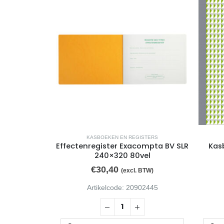
KASBOEKEN EN REGISTERS
Effectenregister Exacompta BV SLR
Kas
240×320 80vel
€
30,40
(excl. BTW)
Artikelcode: 20902445