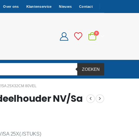
Over ons
Klantenservice
Nieuws
Contact
0
ZOEKEN
/SA 25X32CM 80VEL
ndeelhouder NV/Sa
SA 25X( /STUKS)