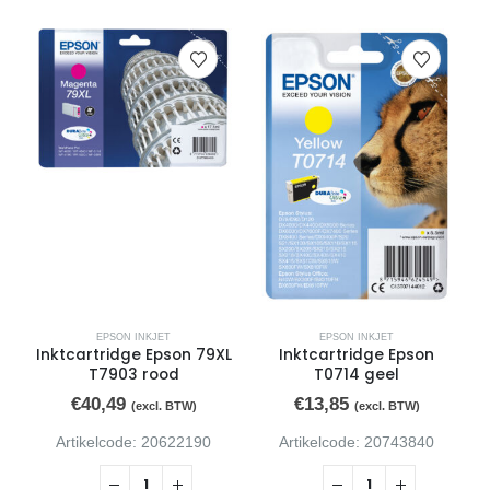
EPSON INKJET
EPSON INKJET
Inktcartridge Epson 79XL
Inktcartridge Epson
I
T7903 rood
T0714 geel
€
40,49
€
13,85
(excl. BTW)
(excl. BTW)
Artikelcode: 20622190
Artikelcode: 20743840