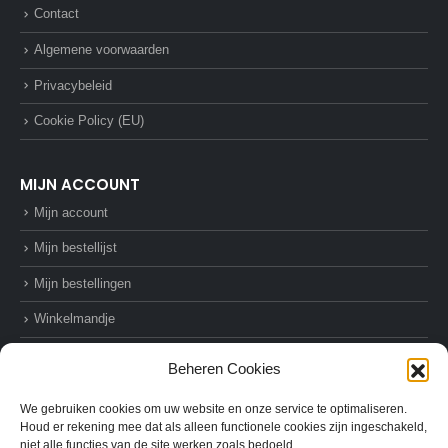
Contact
Algemene voorwaarden
Privacybeleid
Cookie Policy (EU)
MIJN ACCOUNT
Mijn account
Mijn bestellijst
Mijn bestellingen
Winkelmandje
Afrekenen
Beheren Cookies
We gebruiken cookies om uw website en onze service te optimaliseren.
Houd er rekening mee dat als alleen functionele cookies zijn ingeschakeld,
niet alle functies van de site werken zoals bedoeld.