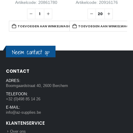
Artikelcode: 20861780
Artikelcode: 20916176
TOEVOEGEN AAN WINKELWAGEN
TOEVOEGEN AAN WINKELWAGE
Neem contact op
CONTACT
ADRES:
Boomgaardstraat 40, 2600 Berchem
TELEFOON:
+32 (0)498 85 14 26
E-MAIL:
info@az-supplies.be
KLANTENSERVICE
Over ons