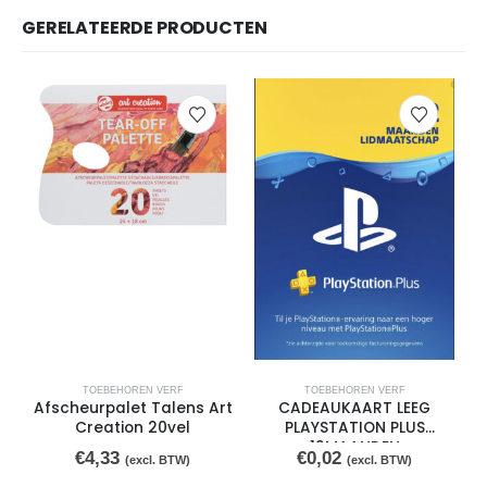
GERELATEERDE PRODUCTEN
TOEBEHOREN VERF
TOEBEHOREN VERF
Afscheurpalet Talens Art
CADEAUKAART LEEG
Creation 20vel
PLAYSTATION PLUS
12MAANDEN
€
4,33
€
0,02
(excl. BTW)
(excl. BTW)