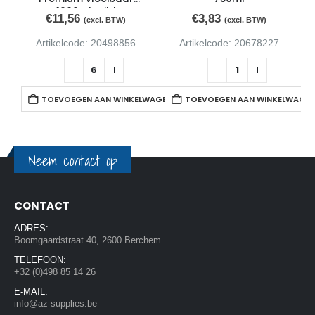
1000ml mild
€
11,56
€
3,83
(excl. BTW)
(excl. BTW)
Artikelcode: 20498856
Artikelcode: 20678227
TOEVOEGEN AAN WINKELWAGEN
TOEVOEGEN AAN WINKELWAGE
Neem contact op
CONTACT
ADRES:
Boomgaardstraat 40, 2600 Berchem
TELEFOON:
+32 (0)498 85 14 26
E-MAIL:
info@az-supplies.be