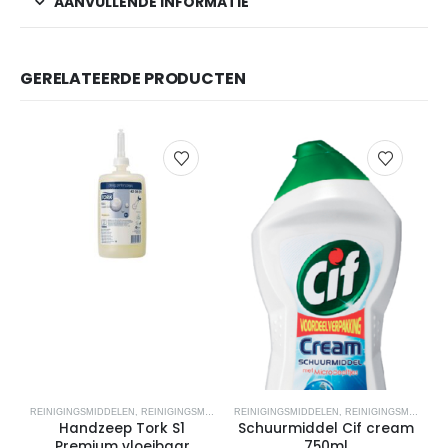
AANVULLENDE INFORMATIE
GERELATEERDE PRODUCTEN
REINIGINGSMIDDELEN
,
REINIGINGSMIDDELEN
REINIGINGSMIDDELEN
,
REINIGINGSMIDDELEN
,
REINIGINGSMIDDELEN
R
Handzeep Tork S1
Schuurmiddel Cif cream
Premium vloeibaar
750ml