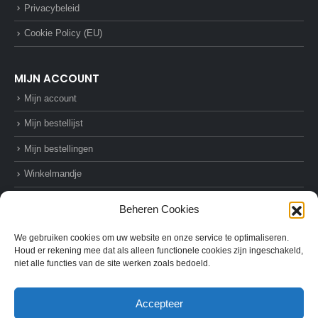
Privacybeleid
Cookie Policy (EU)
MIJN ACCOUNT
Mijn account
Mijn bestellijst
Mijn bestellingen
Winkelmandje
Afrekenen
Beheren Cookies
We gebruiken cookies om uw website en onze service te optimaliseren.
Houd er rekening mee dat als alleen functionele cookies zijn ingeschakeld,
niet alle functies van de site werken zoals bedoeld.
© AZ-Supplies. 2022. All Rights Reserved
Accepteer