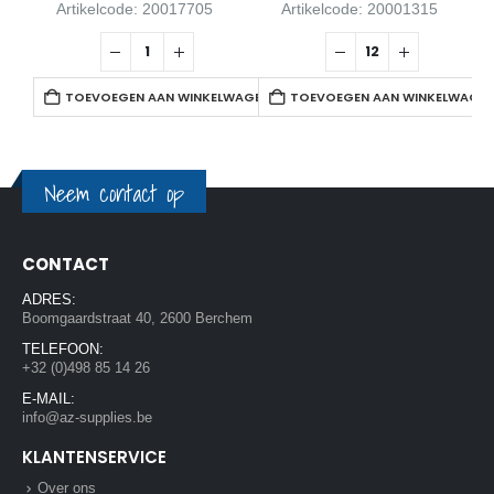
Artikelcode: 20017705
Artikelcode: 20001315
TOEVOEGEN AAN WINKELWAGEN
TOEVOEGEN AAN WINKELWAGE
Neem contact op
CONTACT
ADRES:
Boomgaardstraat 40, 2600 Berchem
TELEFOON:
+32 (0)498 85 14 26
E-MAIL:
info@az-supplies.be
KLANTENSERVICE
Over ons