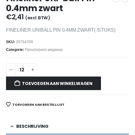
0.4mm zwart
€
2,41
(excl. BTW)
FINELINER UNIBALL PIN 0.4MM ZWART( /STUKS)
SKU:
20754709
Categorie:
Fijnschrijvers wegwerp
TOEVOEGEN AAN WINKELWAGEN
TOEVOEGEN AAN BESTELLIJST
BESCHRIJVING