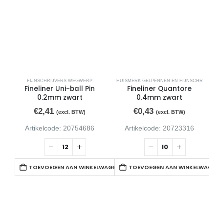
FIJNSCHRIJVERS WEGWERP
HUISMERK GELPENNEN EN FIJNSCHR
Fineliner Uni-ball Pin
Fineliner Quantore
0.2mm zwart
0.4mm zwart
€
2,41
€
0,43
(excl. BTW)
(excl. BTW)
Artikelcode: 20754686
Artikelcode: 20723316
TOEVOEGEN AAN WINKELWAGEN
TOEVOEGEN AAN WINKELWAGE