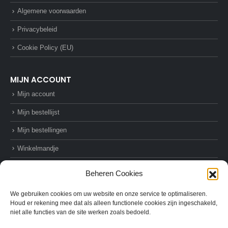
Algemene voorwaarden
Privacybeleid
Cookie Policy (EU)
MIJN ACCOUNT
Mijn account
Mijn bestellijst
Mijn bestellingen
Winkelmandje
Afrekenen
Beheren Cookies
We gebruiken cookies om uw website en onze service te optimaliseren.
Houd er rekening mee dat als alleen functionele cookies zijn ingeschakeld,
niet alle functies van de site werken zoals bedoeld.