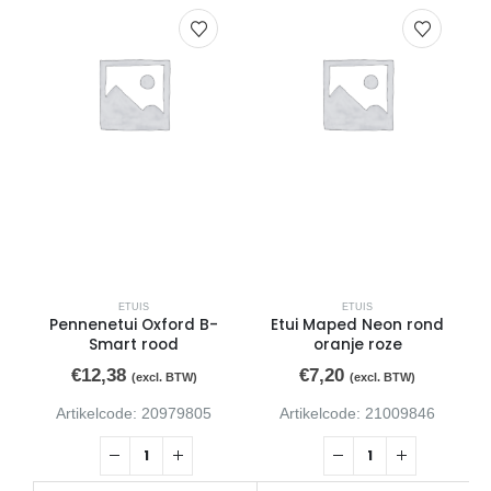
ETUIS
ETUIS
Pennenetui Oxford B-
Etui Maped Neon rond
Smart rood
oranje roze
€
12,38
€
7,20
(excl. BTW)
(excl. BTW)
Artikelcode: 20979805
Artikelcode: 21009846