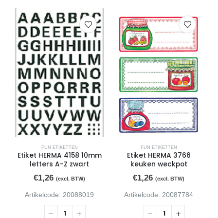
FUN ETIKETTEN
FUN ETIKETTEN
Etiket HERMA 4158 10mm
Etiket HERMA 3766
letters A-Z zwart
keuken weckpot
€
1,26
€
1,26
(excl. BTW)
(excl. BTW)
Artikelcode: 20088019
Artikelcode: 20087784