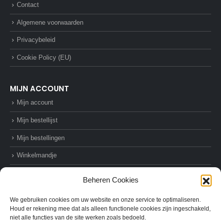
Contact
Algemene voorwaarden
Privacybeleid
Cookie Policy (EU)
MIJN ACCOUNT
Mijn account
Mijn bestellijst
Mijn bestellingen
Winkelmandje
Afrekenen
Beheren Cookies
We gebruiken cookies om uw website en onze service te optimaliseren.
Houd er rekening mee dat als alleen functionele cookies zijn ingeschakeld,
niet alle functies van de site werken zoals bedoeld.