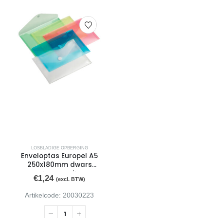
LOSBLADIGE OPBERGING
Enveloptas Europel A5
250x180mm dwars
transp wit
€
1,24
(excl. BTW)
Artikelcode: 20030223