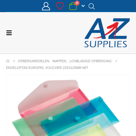
0
OPBERGMIDDELEN
,
MAPPEN
,
LOSBLADIGE OPBERGING
ENVELOPTAS EUROPEL VOUCHER 225X125MM WIT