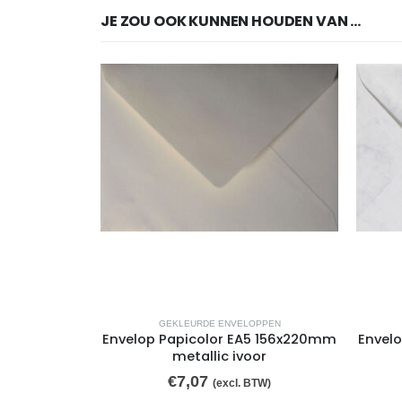
JE ZOU OOK KUNNEN HOUDEN VAN …
OPPEN
GEKLEURDE ENVELOPPEN
5 156x220mm
Envelop Papicolor EA5 156x220mm
Envel
num
metallic ivoor
€
7,07
TW)
(excl. BTW)