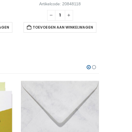
Artikelcode: 20848118
Arti
AGEN
TOEVOEGEN AAN WINKELWAGEN
TOEVOE