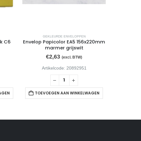
GEKLEURDE ENVELOPPEN
GEKL
ck C6
Envelop Papicolor EA5 156x220mm
Envelop Pa
marmer grijswit
€
2,63
€
(excl. BTW)
Artikelcode: 20892951
Arti
AGEN
TOEVOEGEN AAN WINKELWAGEN
TOEVOE