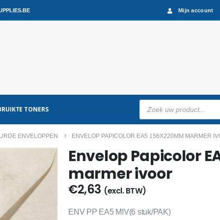
PPLIES.BE
Mijn account
Producten
RUIKTE TONERS
zoeken
URDE ENVELOPPEN
ENVELOP PAPICOLOR EA5 156X220MM MARMER I
Envelop Papicolor 
marmer ivoor
€
2,63
(excl. BTW)
ENV PP EA5 MIV(6 stuk/PAK)