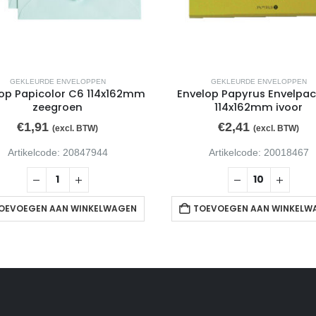
GEKLEURDE ENVELOPPEN
GEKLEURDE ENVELOPPEN
op Papicolor C6 114x162mm
Envelop Papyrus Envelpa
zeegroen
114x162mm ivoor
€
1,91
€
2,41
(excl. BTW)
(excl. BTW)
Artikelcode: 20847944
Artikelcode: 20018467
OEVOEGEN AAN WINKELWAGEN
TOEVOEGEN AAN WINKELW