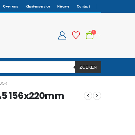
Over ons
Klantenservice
Nieuws
Contact
0
ZOEKEN
VOOR
EA5 156x220mm