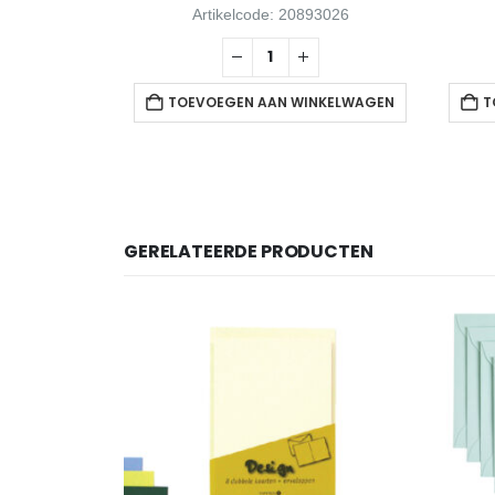
92982
Artikelcode: 20893026
NKELWAGEN
TOEVOEGEN AAN WINKELWAGEN
T
GERELATEERDE PRODUCTEN