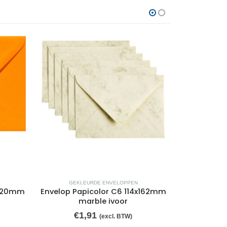
GEKLEURDE ENVELOPPEN
GEKL
x220mm
Envelop Papicolor C6 114x162mm
Envelop Pa
marble ivoor
pe
€
1,91
€
(excl. BTW)