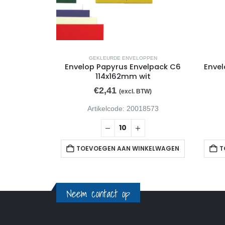
OPPEN
GEKLEURDE ENVELOPPEN
5 156x220mm
Envelop Papyrus Envelpack C6
Envel
114x162mm wit
€
2,41
TW)
(excl. BTW)
92968
Artikelcode: 20018573
NKELWAGEN
TOEVOEGEN AAN WINKELWAGEN
T
Neem contact op