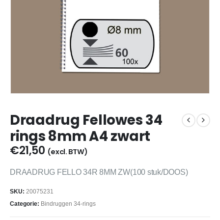
Draadrug Fellowes 34
rings 8mm A4 zwart
€
21,50
(excl. BTW)
DRAADRUG FELLO 34R 8MM ZW(100 stuk/DOOS)
SKU:
20075231
Categorie:
Bindruggen 34-rings