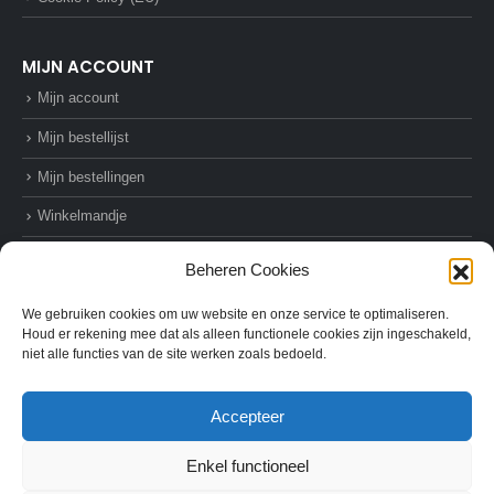
MIJN ACCOUNT
Mijn account
Mijn bestellijst
Mijn bestellingen
Winkelmandje
Afrekenen
Beheren Cookies
We gebruiken cookies om uw website en onze service te optimaliseren.
Houd er rekening mee dat als alleen functionele cookies zijn ingeschakeld,
niet alle functies van de site werken zoals bedoeld.
© AZ-Supplies. 2022. All Rights Reserved
Accepteer
Enkel functioneel