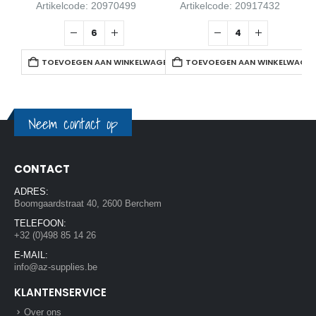
Artikelcode: 20970499
Artikelcode: 20917432
TOEVOEGEN AAN WINKELWAGEN
TOEVOEGEN AAN WINKELWAGE
Neem contact op
CONTACT
ADRES:
Boomgaardstraat 40, 2600 Berchem
TELEFOON:
+32 (0)498 85 14 26
E-MAIL:
info@az-supplies.be
KLANTENSERVICE
Over ons