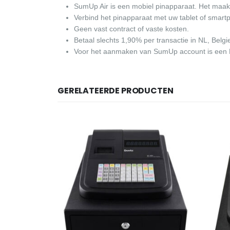
SumUp Air is een mobiel pinapparaat. Het maak
Verbind het pinapparaat met uw tablet of smart
Geen vast contract of vaste kosten.
Betaal slechts 1,90% per transactie in NL, Belg
Voor het aanmaken van SumUp account is een
GERELATEERDE PRODUCTEN