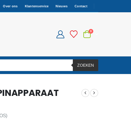
Over ons
Klantenservice
Nieuws
Contact
0
ZOEKEN
 PINAPPARAAT
OS)