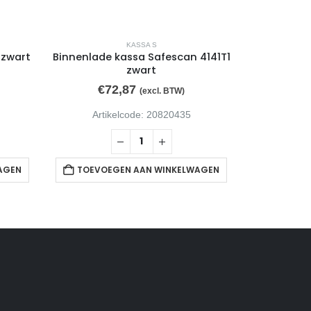
KASSA S
 zwart
Binnenlade kassa Safescan 4141T1
Kassa
zwart
€
72,87
€
7
(excl. BTW)
Artikelcode: 20820435
Arti
AGEN
TOEVOEGEN AAN WINKELWAGEN
TOEVOE