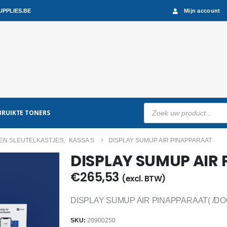
PPLIES.BE
Mijn account
Producten
RUIKTE TONERS
zoeken
EN SLEUTELKASTJES
,
KASSA S
DISPLAY SUMUP AIR PINAPPARAAT
DISPLAY SUMUP AIR
€
265,53
(excl. BTW)
DISPLAY SUMUP AIR PINAPPARAAT( /DO
SKU:
20900250