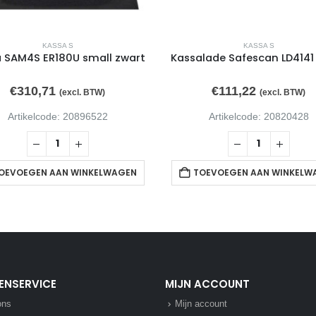
KASSA S
KASSA S
 SAM4S ER180U small zwart
Kassalade Safescan LD4141
€
310,71
€
111,22
(excl. BTW)
(excl. BTW)
Artikelcode: 20896522
Artikelcode: 20820428
OEVOEGEN AAN WINKELWAGEN
TOEVOEGEN AAN WINKELW
ENSERVICE
MIJN ACCOUNT
ons
Mijn account