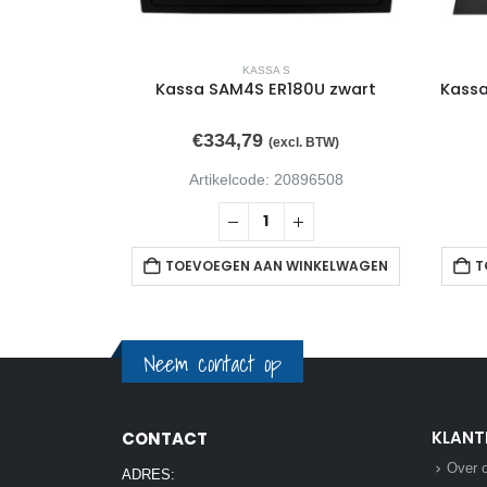
KASSA S
230BEJ
Kassa SAM4S ER180U zwart
Kassa
€
334,79
 BTW)
(excl. BTW)
63255
Artikelcode: 20896508
NKELWAGEN
TOEVOEGEN AAN WINKELWAGEN
T
Neem contact op
KLANT
CONTACT
Over 
ADRES: