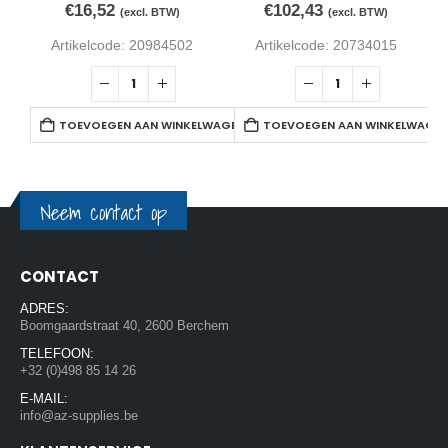
€
16,52
€
102,43
(excl. BTW)
(excl. BTW)
Artikelcode: 20984502
Artikelcode: 20734015
TOEVOEGEN AAN WINKELWAGEN
TOEVOEGEN AAN WINKELWAGE
Neem contact op
CONTACT
ADRES:
Boomgaardstraat 40, 2600 Berchem
TELEFOON:
+32 (0)498 85 14 26
E-MAIL:
info@az-supplies.be