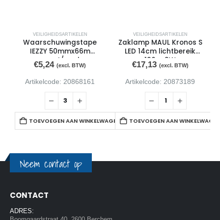
VEILIGHEIDSARTIKELEN
VEILIGHEIDSARTIKELEN
Waarschuwingstape
Zaklamp MAUL Kronos S
IEZZY 50mmx66m
LED 14cm lichtbereik
zwart/geel
196m 3W
€
5,24
€
17,13
(excl. BTW)
(excl. BTW)
Artikelcode: 20868161
Artikelcode: 20873189
TOEVOEGEN AAN WINKELWAGEN
TOEVOEGEN AAN WINKELWAGE
Neem contact op
CONTACT
ADRES:
Boomgaardstraat 40, 2600 Berchem