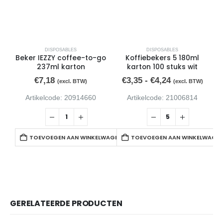
DISPOSABLES
DISPOSABLES
Beker IEZZY coffee-to-go
Koffiebekers 5 180ml
B
237ml karton
karton 100 stuks wit
€
7,18
€
3,35
-
€
4,24
(excl. BTW)
(excl. BTW)
Artikelcode: 20914660
Artikelcode: 21006814
TOEVOEGEN AAN WINKELWAGEN
TOEVOEGEN AAN WINKELWAGE
GERELATEERDE PRODUCTEN