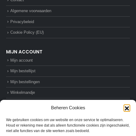
Algemene voorwaarden
Privacybeleid
Cookie Policy (EU)
MIJN ACCOUNT
Mijn account
Mijn bestellijst
Mijn bestellingen
Winkelmandje
Afrekenen
Beheren Cookies
We gebruiken cookies om uw website en onze service te optimaliseren.
Houd er rekening mee dat als alleen functionele cookies zijn ingeschakeld,
niet alle functies van de site werken zoals bedoeld.