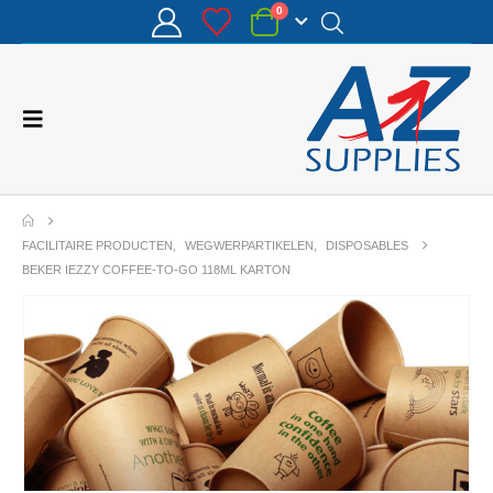
0
FACILITAIRE PRODUCTEN
,
WEGWERPARTIKELEN
,
DISPOSABLES
BEKER IEZZY COFFEE-TO-GO 118ML KARTON