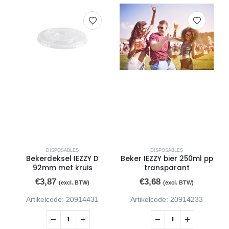
DISPOSABLES
DISPOSABLES
Bekerdeksel IEZZY D
Beker IEZZY bier 250ml pp
92mm met kruis
transparant
€
3,87
€
3,68
(excl. BTW)
(excl. BTW)
Artikelcode: 20914431
Artikelcode: 20914233