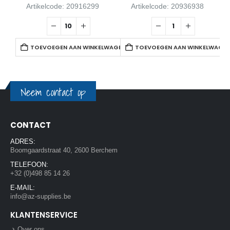
Artikelcode: 20916299
Artikelcode: 20936938
TOEVOEGEN AAN WINKELWAGEN
TOEVOEGEN AAN WINKELWAGE
Neem contact op
CONTACT
ADRES:
Boomgaardstraat 40, 2600 Berchem
TELEFOON:
+32 (0)498 85 14 26
E-MAIL:
info@az-supplies.be
KLANTENSERVICE
Over ons