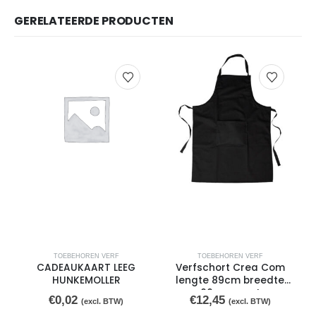
GERELATEERDE PRODUCTEN
TOEBEHOREN VERF
TOEBEHOREN VERF
CADEAUKAART LEEG
Verfschort Crea Com
HUNKEMOLLER
lengte 89cm breedte
66cm zwart
€
0,02
€
12,45
(excl. BTW)
(excl. BTW)