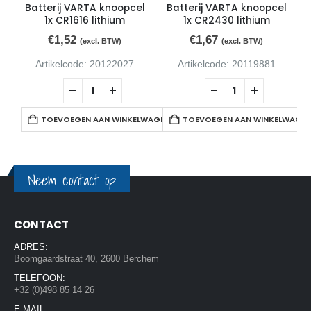
Batterij VARTA knoopcel
Batterij VARTA knoopcel
1x CR1616 lithium
1x CR2430 lithium
€
1,52
€
1,67
(excl. BTW)
(excl. BTW)
Artikelcode: 20122027
Artikelcode: 20119881
TOEVOEGEN AAN WINKELWAGEN
TOEVOEGEN AAN WINKELWAGE
Neem contact op
CONTACT
ADRES:
Boomgaardstraat 40, 2600 Berchem
TELEFOON:
+32 (0)498 85 14 26
E-MAIL: