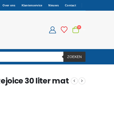
Over ons
Klantenservice
Nieuws
Contact
0
ZOEKEN
oice 30 liter mat