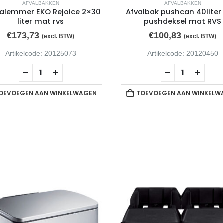
AFVALBAKKEN
AFVALBAKKEN
alemmer EKO Rejoice 2×30
Afvalbak pushcan 40liter
liter mat rvs
pushdeksel mat RVS
€
173,73
€
100,83
(excl. BTW)
(excl. BTW)
Artikelcode: 20125073
Artikelcode: 20120450
OEVOEGEN AAN WINKELWAGEN
TOEVOEGEN AAN WINKELW