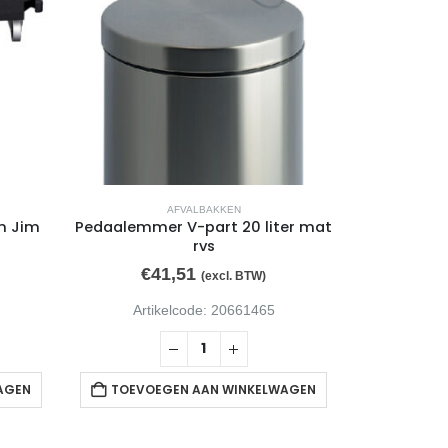
AFVALBAKKEN
m Jim
Pedaalemmer V-part 20 liter mat
Deksel R
rvs
Vented
€
41,51
€
6
(excl. BTW)
Artikelcode: 20661465
Arti
AGEN
TOEVOEGEN AAN WINKELWAGEN
TOEVOE