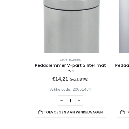
AFVALBAKKEN
lim Jim RS
Pedaalemmer V-part 3 liter mat
Pedaa
oen
rvs
€
14,21
BTW)
(excl. BTW)
23399
Artikelcode: 20661434
NKELWAGEN
TOEVOEGEN AAN WINKELWAGEN
T