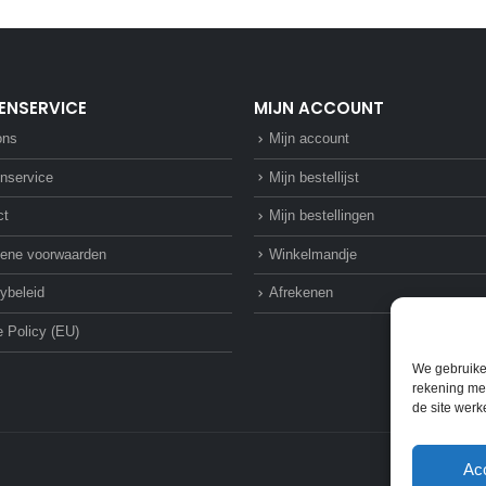
ENSERVICE
MIJN ACCOUNT
ons
Mijn account
nservice
Mijn bestellijst
ct
Mijn bestellingen
ene voorwaarden
Winkelmandje
ybeleid
Afrekenen
 Policy (EU)
We gebruike
rekening mee
de site werk
Ac