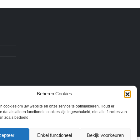
Beheren Cookies
n cookies om uw website en onze service te optimaliseren. Houd er
 dat als alleen functionele cookies zijn ingeschakeld, niet alle functies van
en zoals bedoeld.
cepteer
Enkel functioneel
Bekijk voorkeuren