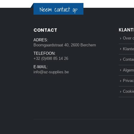
Neem contact op
KLANT
CONTACT
Over 
ADRES:
Boomgaardstraat 40, 2600 Berchem
Klante
TELEFOON:
+32 (0)498 85 14 26
Conta
E-MAIL:
Algem
info@az-supplies.be
Privac
Cookie