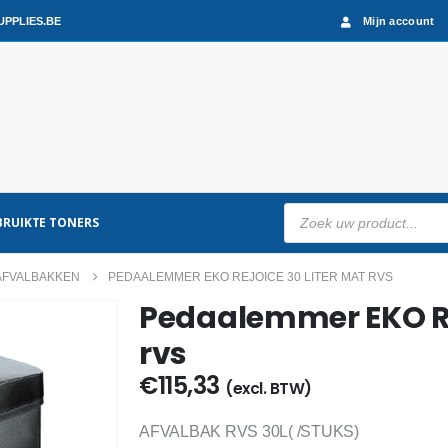
PPLIES.BE
Mijn account
Producten
RUIKTE TONERS
zoeken
AFVALBAKKEN
PEDAALEMMER EKO REJOICE 30 LITER MAT RVS
Pedaalemmer EKO Rej
rvs
€
115,33
(excl. BTW)
AFVALBAK RVS 30L( /STUKS)